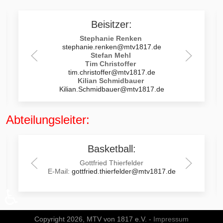
Beisitzer:
Stephanie Renken
stephanie.renken@mtv1817.de
Stefan Mehl
Tim Christoffer
tim.christoffer@mtv1817.de
Kilian Schmidbauer
Kilian.Schmidbauer@mtv1817.de
Abteilungsleiter:
Basketball:
Gottfried Thierfelder
E-Mail:
gottfried.thierfelder@mtv1817.de
♿
Copyright 2026, MTV von 1817 e.V. -
Impressum