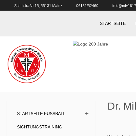
Schillstraße 15, 55131 Mainz
06131/52460
info@mtv1817
STARTSEITE
Dr. M
STARTSEITE FUSSBALL
SICHTUNGSTRAINING