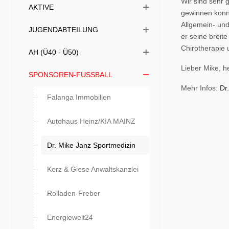
Wir sind sehr g
AKTIVE
gewinnen konnt
Allgemein- und
JUGENDABTEILUNG
er seine breit
Chirotherapie 
AH (Ü40 - Ü50)
Lieber Mike, h
SPONSOREN-FUSSBALL
Mehr Infos:
Dr
Falanga Immobilien
Autohaus Heinz/KIA MAINZ
Dr. Mike Janz Sportmedizin
Kerz & Giese Anwaltskanzlei
Rolladen-Freber
Energiewelt24