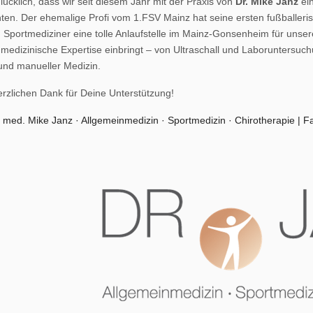
lücklich, dass wir seit diesem Jahr mit der Praxis von
Dr. Mike Janz
ein
en. Der ehemalige Profi vom 1.FSV Mainz hat seine ersten fußballeris
 Sportmediziner eine tolle Anlaufstelle im Mainz-Gonsenheim für unsere 
e medizinische Expertise einbringt – von Ultraschall und Laboruntersu
und manueller Medizin.
erzlichen Dank für Deine Unterstützung!
. med. Mike Janz · Allgemeinmedizin · Sportmedizin · Chirotherapie | F